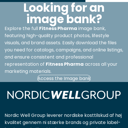
Looking for an
image bank?
Explore the full
Fitness Pharma
image bank,
featuring high-quality product photos, lifestyle
visuals, and brand assets. Easily download the files
you need for catalogs, campaigns, and online listings,
and ensure consistent and professional
representation of
Fitness Pharma
across all your
marketing materials.
Access the Image bank
Nordic Well Group leverer nordiske kosttilskud af høj
kvalitet gennem ni stærke brands og private label-