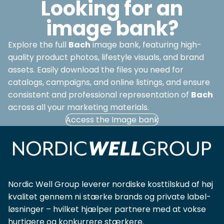
Looking for an
image bank?
Explore the full
Bach
image bank, featuring high-
quality product photos, lifestyle visuals, and brand
assets. Easily download the files you need for
catalogs, campaigns, and online listings, and ensure
consistent and professional representation of
Bach
across all your marketing materials.
Access the Image bank
Nordic Well Group leverer nordiske kosttilskud af høj
kvalitet gennem ni stærke brands og private label-
løsninger – hvilket hjælper partnere med at vokse
hurtigere og konkurrere stærkere.