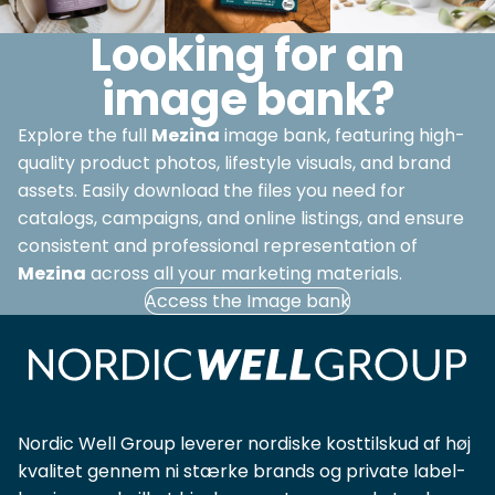
Looking for an
image bank?
Explore the full
Mezina
image bank, featuring high-
quality product photos, lifestyle visuals, and brand
assets. Easily download the files you need for
catalogs, campaigns, and online listings, and ensure
consistent and professional representation of
Mezina
across all your marketing materials.
Access the Image bank
Nordic Well Group leverer nordiske kosttilskud af høj
kvalitet gennem ni stærke brands og private label-