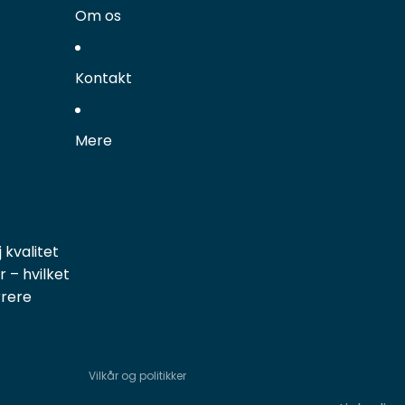
Om os
Kontakt
Mere
 kvalitet
 – hvilket
rrere
Politik om beskyttelse af persondata
Kontaktinformation
Vilkår og politikker