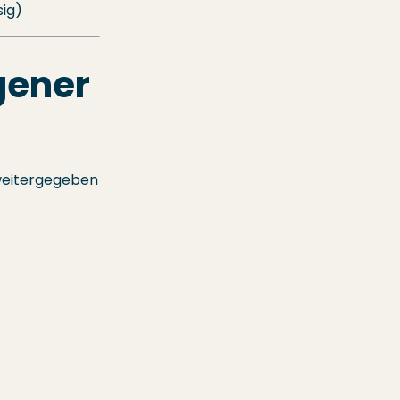
sig)
gener
 weitergegeben