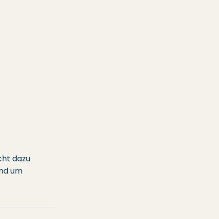
cht dazu
und um