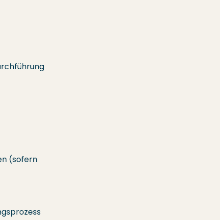
urchführung
n (sofern
ngsprozess