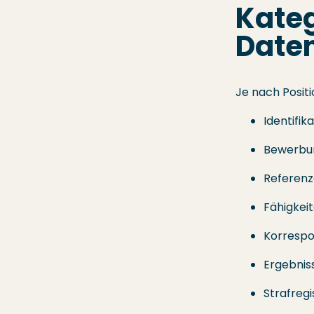
Kate
Daten
Je nach Posit
Identifi
Bewerbun
Referenz
Fähigkei
Korrespo
Ergebniss
Strafregi