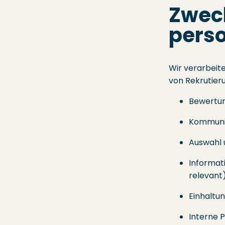
Zweck
pers
Wir verarbeit
von Rekrutieru
Bewertun
Kommunik
Auswahl 
Informat
relevant
Einhaltu
Interne 