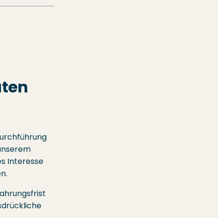
aten
Durchführung
n unserem
es Interesse
n.
ahrungsfrist
sdrückliche