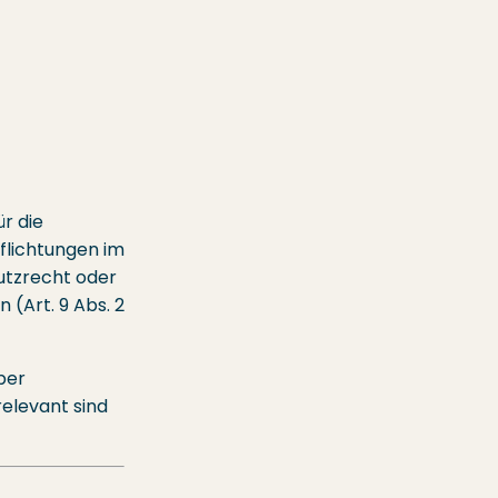
ür die
pflichtungen im
utzrecht oder
 (Art. 9 Abs. 2
ber
relevant sind