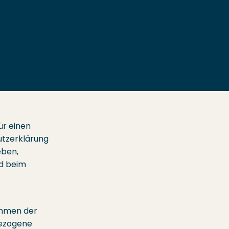
ür einen
utzerklärung
eben,
rd beim
ehmen der
bezogene