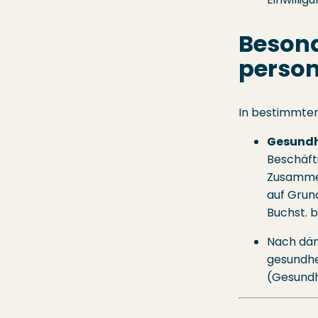
Besond
perso
In bestimmten
Gesundh
Beschäfti
Zusammen
auf Grund
Buchst. 
Nach dän
gesundhei
(Gesundh