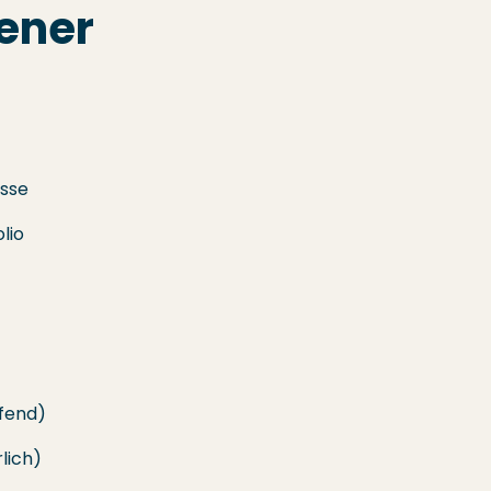
ener
esse
lio
ffend)
rlich)