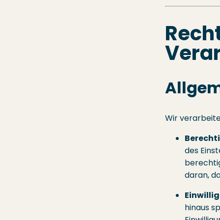
Recht
Vera
Allge
Wir verarbeit
Berechti
des Einst
berechti
daran, d
Einwilli
hinaus sp
Einwilligu